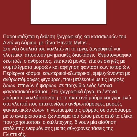
Παρουσιάζεται η έκθεση ζωγραφικής και κατασκευών του
Αντώνη Λάριου, με τίτλο 'Private Myths' .
Στη νέα δουλειά του καλλιτέχνη τα έργα, ζωγραφικά και
γλυπτικά, αποκτούν μνημειακές διαστάσεις. Θεματογραφικά,
δεσπόζει ο άνθρωπος, είτε κατά μονάς, είτε σε σκηνές με
συμπλέγματα μορφών και αφήγηση φανταστικών ιστοριών.
Περίεργοι κόσμοι, εσωτερικοί-εξωτερικοί, εμψυχώνονται με
ανθρωπόμορφες φιγούρες, που μπλέκουν με τις μορφές
ζώων, πτηνών ή ψαριών, σε παιχνίδια ενός έντονα
φαντασιακού κόσμου. Στα ζωγραφικά έργα, τα έντονα
χρώματα εναλλάσσονται με τα σκοτεινά μαύρα και γκρι, ενώ
στα γλυπτά που απεικονίζουν ανθρωπόμορφες μορφές
φανταστικών ζώων, η γεωμετρία της φόρμας σε συνδυασμό
με το ανατριχιαστικό ζωντάνεμα του ζώου μέσα από τα υλικά
που χρησιμοποιεί ο καλλιτέχνης, δίνουν μία αίσθηση
απόλυτης εναρμόνισης με τις σύγχρονες τάσεις της
Γλυπτικής.